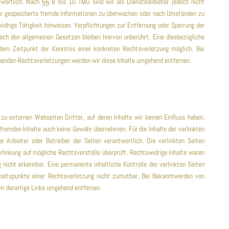
wortlich. Nach §§ 8 bis 10 TMG sind wir als Diensteanbieter jedoch nicht
der gespeicherte fremde Informationen zu überwachen oder nach Umständen zu
widrige Tätigkeit hinweisen. Verpflichtungen zur Entfernung oder Sperrung der
ch den allgemeinen Gesetzen bleiben hiervon unberührt. Eine diesbezügliche
dem Zeitpunkt der Kenntnis einer konkreten Rechtsverletzung möglich. Bei
enden Rechtsverletzungen werden wir diese Inhalte umgehend entfernen.
zu externen Webseiten Dritter, auf deren Inhalte wir keinen Einfluss haben.
 fremden Inhalte auch keine Gewähr übernehmen. Für die Inhalte der verlinkten
ge Anbieter oder Betreiber der Seiten verantwortlich. Die verlinkten Seiten
linkung auf mögliche Rechtsverstöße überprüft. Rechtswidrige Inhalte waren
 nicht erkennbar. Eine permanente inhaltliche Kontrolle der verlinkten Seiten
haltspunkte einer Rechtsverletzung nicht zumutbar. Bei Bekanntwerden von
r derartige Links umgehend entfernen.