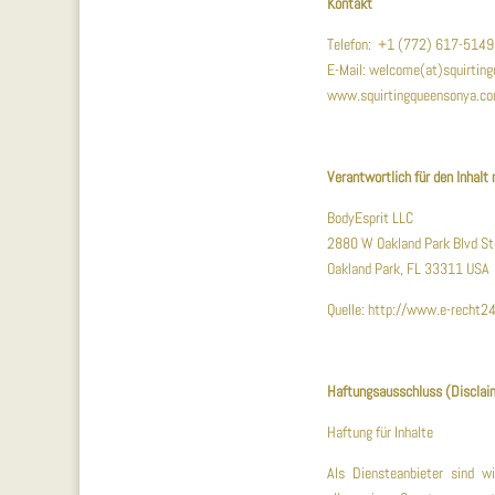
Kontakt
Telefon: +1 (772) 617-5149
E-Mail: welcome(at)squirtin
www.squirtingqueensonya.c
Verantwortlich für den Inhalt
BodyEsprit LLC
2880 W Oakland Park Blvd S
Oakland Park, FL 33311 USA
Quelle: http://www.e-recht24
Haftungsausschluss (Disclai
Haftung für Inhalte
Als Diensteanbieter sind 