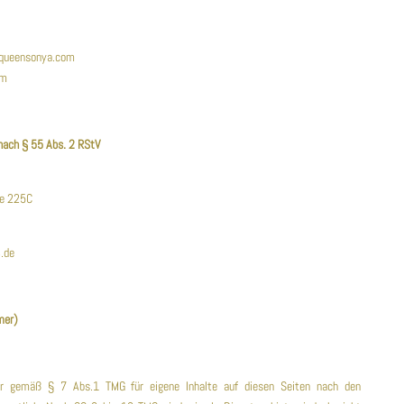
gqueensonya.com
om
 nach § 55 Abs. 2 RStV
te 225C
.de
mer)
wir gemäß § 7 Abs.1 TMG für eigene Inhalte auf diesen Seiten nach den